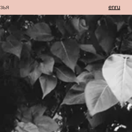
зья
en
ru