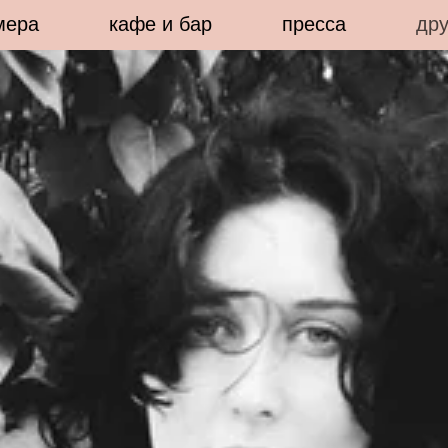
мера
кафе и бар
пресса
дру